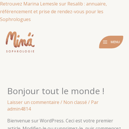
Aller
Retrouvez Marina Lemesle sur Resalib : annuaire,
au
référencement et prise de rendez-vous pour les
contenu
Sophrologues
MENU
Bonjour tout le monde !
Laisser un commentaire
/
Non classé
/ Par
admin4814
Bienvenue sur WordPress. Ceci est votre premier
article. Modifiez-le ou supprimez-le, puis commencez